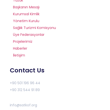
Tüzük
Başkanın Mesajı
Kurumsal Kimlik
Yönetim Kurulu
Sağlık Turizmi Komisyonu
Üye Federasyonlar
Projelerimiz
Haberler
İletişim
Contact Us
+90 501 196 96 44
+90 312 544 91 89
info@satkof.org