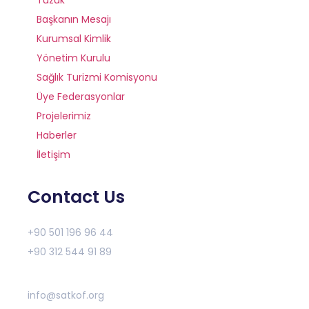
Tüzük
Başkanın Mesajı
Kurumsal Kimlik
Yönetim Kurulu
Sağlık Turizmi Komisyonu
Üye Federasyonlar
Projelerimiz
Haberler
İletişim
Contact Us
+90 501 196 96 44
+90 312 544 91 89
info@satkof.org