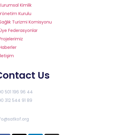
Kurumsal Kimlik
Yönetim Kurulu
Sağlık Turizmi Komisyonu
Üye Federasyonlar
Projelerimiz
Haberler
İletişim
Contact Us
0 501 196 96 44
0 312 544 91 89
fo@satkof.org