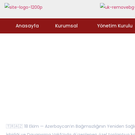
Anasayfa
Kurumsal
Yönetim Kurulu
🇹🇷🇦🇿 18 Ekim — Azerbaycan’ın Bağımsızlığının Yeniden Sağl
İşbirliği ve Dayanışma Vakfı’nda düzenlenen özel toplantıya ka