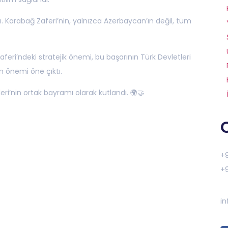
ndı. Karabağ Zaferi’nin, yalnızca Azerbaycan’ın değil, tüm
feri’ndeki stratejik önemi, bu başarının Türk Devletleri
n önemi öne çıktı.
ri’nin ortak bayramı olarak kutlandı. 🌍🤝
+9
+9
in